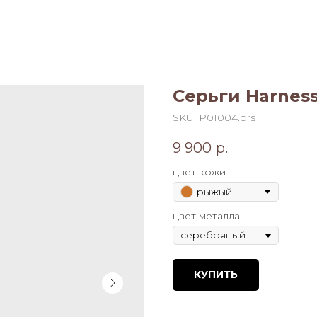
Серьги Harness 
SKU:
P01004.brs
9 900
р.
цвет кожи
рыжый
цвет металла
КУПИТЬ