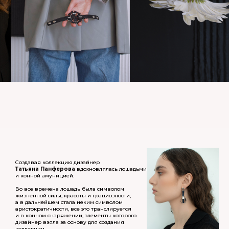
Создавая коллекцию дизайнер
Татьяна Панферова
вдохновлялась лошадьми
и конной амуницией.
Во все времена лошадь была символом
жизненной силы, красоты и грациозности,
а в дальнейшем стала неким символом
аристократичности, все это транслируется
и в конном снаряжении, элементы которого
дизайнер взяла за основу для создания
коллекции.