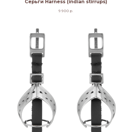
Серьги Harness (indian stirrups)
9 900
р.