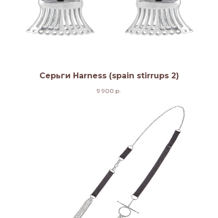
Серьги Harness (spain stirrups 2)
9 900
р.