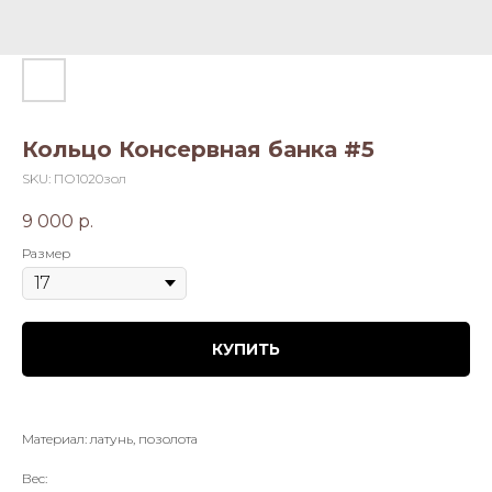
Кольцо Консервная банка #5
SKU:
ПО1020зол
9 000
р.
Размер
КУПИТЬ
Материал: латунь, позолота
Вес: